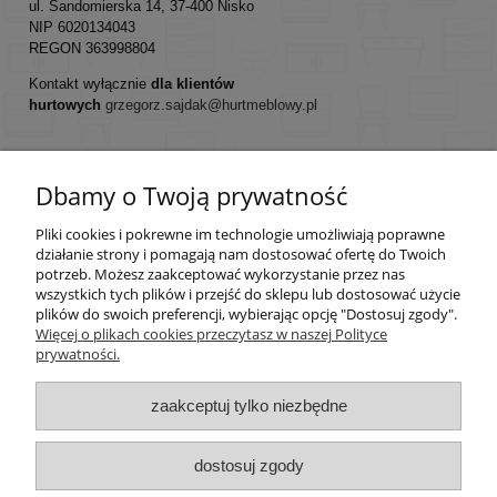
ul. Sandomierska 14, 37-400 Nisko
NIP 6020134043
REGON 363998804
Kontakt wyłącznie
dla klientów
hurtowych
grzegorz.sajdak@hurtmeblowy.pl
Dbamy o Twoją prywatność
Pomoc
Pliki cookies i pokrewne im technologie umożliwiają poprawne
Moje konto
działanie strony i pomagają nam dostosować ofertę do Twoich
potrzeb. Możesz zaakceptować wykorzystanie przez nas
wszystkich tych plików i przejść do sklepu lub dostosować użycie
Płatności i dostawa
plików do swoich preferencji, wybierając opcję "Dostosuj zgody".
Więcej o plikach cookies przeczytasz w naszej Polityce
prywatności.
Informacje
zaakceptuj tylko niezbędne
O nas
dostosuj zgody
pokaż pełną wersję strony